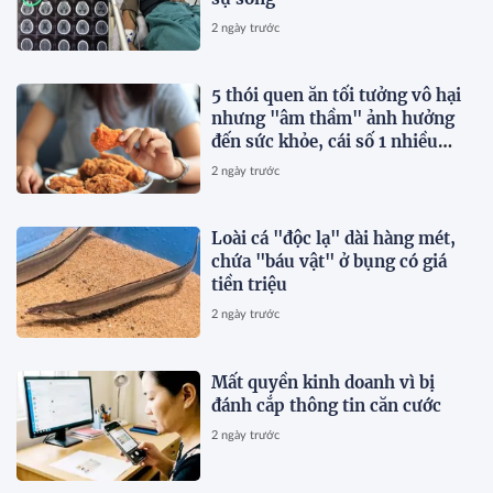
2 ngày trước
5 thói quen ăn tối tưởng vô hại
nhưng "âm thầm" ảnh hưởng
đến sức khỏe, cái số 1 nhiều
người vẫn mắc
2 ngày trước
Loài cá "độc lạ" dài hàng mét,
chứa "báu vật" ở bụng có giá
tiền triệu
2 ngày trước
Mất quyền kinh doanh vì bị
đánh cắp thông tin căn cước
2 ngày trước