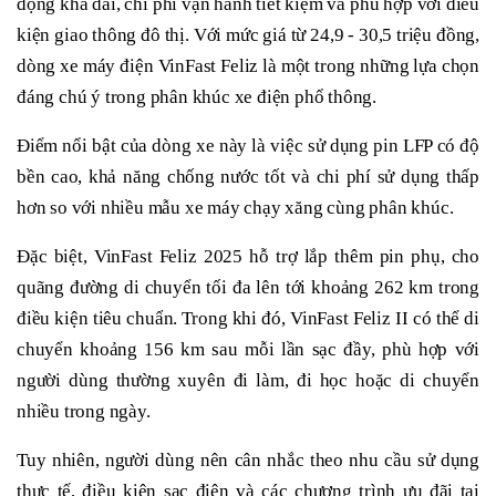
động khá dài, chi phí vận hành tiết kiệm và phù hợp với điều
kiện giao thông đô thị. Với mức giá từ 24,9 - 30,5 triệu đồng,
dòng xe máy điện VinFast Feliz là một trong những lựa chọn
đáng chú ý trong phân khúc xe điện phổ thông.
Điểm nổi bật của dòng xe này là việc sử dụng pin LFP có độ
bền cao, khả năng chống nước tốt và chi phí sử dụng thấp
hơn so với nhiều mẫu xe máy chạy xăng cùng phân khúc.
Đặc biệt, VinFast Feliz 2025 hỗ trợ lắp thêm pin phụ, cho
quãng đường di chuyển tối đa lên tới khoảng 262 km trong
điều kiện tiêu chuẩn. Trong khi đó, VinFast Feliz II có thể di
chuyển khoảng 156 km sau mỗi lần sạc đầy, phù hợp với
người dùng thường xuyên đi làm, đi học hoặc di chuyển
nhiều trong ngày.
Tuy nhiên, người dùng nên cân nhắc theo nhu cầu sử dụng
thực tế, điều kiện sạc điện và các chương trình ưu đãi tại