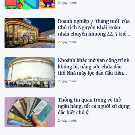
2 ngày trước
Doanh nghiệp 7 'tháng tuổi' của
Chủ tịch Nguyễn Khải Hoàn
nhận chuyển nhượng 44,5 triệu
cổ phiếu KHG
2 ngày trước
Khoảnh khắc mở van công trình
khổng lồ, nâng sức chứa dầu
thô Nhà máy lọc dầu đầu tiên
của Việt Nam lên 585.000 m³
2 ngày trước
Thông tin quan trọng về thẻ
ngân hàng, tất cả người sử dụng
đặc biệt chú ý
2 ngày trước