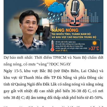
Dự báo mới nhất: Thời điểm TPHCM và Nam Bộ chấm dứt
nắng nóng, có mưa “vàng”?ĐỌC NGAY
Ngày 15-5, khu vực Bắc Bộ (trừ Điện Biên, Lai Châu) và
khu vực từ Thanh Hóa đến TP Đà Nẵng và phía Đông các
tỉnh từ Quảng Ngãi đến Đắk Lắk có nắng nóng và nắng nóng
gay gắt với nhiệt độ cao nhất phổ biến 36-38 độ C, có nơi
trên 38 độ C; độ ẩm tương đối thấp nhất phổ biến từ 45-50%.