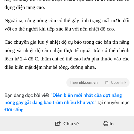
dụng điện tăng cao.
Ngoài ra, nắng nóng còn có thể gây tình trạng mất nước đối
với cơ thể người khi tiếp xúc lâu với nền nhiệt độ cao.
Các chuyên gia lưu ý nhiệt độ dự báo trong các bản tin nắng
nóng và nhiệt độ cảm nhận thực tế ngoài trời có thể chênh
lệch từ 2-4 độ C, thậm chí có thể cao hơn phụ thuộc vào các
điều kiện mặt đệm như bê tông, đường nhựa.
Theo
nld.com.vn
Copy link
Bạn đang đọc bài viết
"Diễn biến mới nhất của đợt nắng
nóng gay gắt đang bao trùm nhiều khu vực"
tại chuyên mục
Đời sống
.
Chia sẻ
In