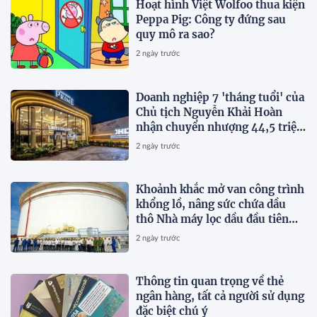
Hoạt hình Việt Wolfoo thua kiện
Peppa Pig: Công ty đứng sau
quy mô ra sao?
2 ngày trước
Doanh nghiệp 7 'tháng tuổi' của
Chủ tịch Nguyễn Khải Hoàn
nhận chuyển nhượng 44,5 triệu
cổ phiếu KHG
2 ngày trước
Khoảnh khắc mở van công trình
khổng lồ, nâng sức chứa dầu
thô Nhà máy lọc dầu đầu tiên
của Việt Nam lên 585.000 m³
2 ngày trước
Thông tin quan trọng về thẻ
ngân hàng, tất cả người sử dụng
đặc biệt chú ý