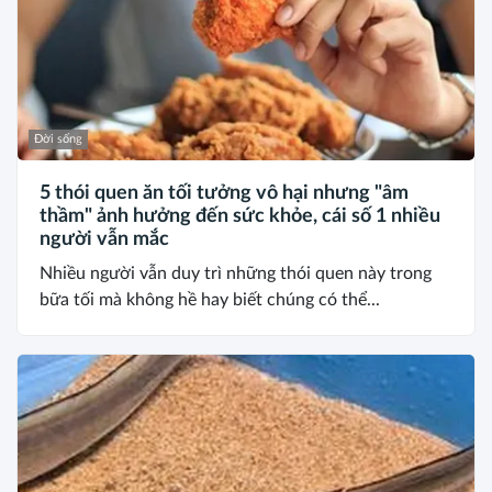
Đời sống
5 thói quen ăn tối tưởng vô hại nhưng "âm
thầm" ảnh hưởng đến sức khỏe, cái số 1 nhiều
người vẫn mắc
Nhiều người vẫn duy trì những thói quen này trong
bữa tối mà không hề hay biết chúng có thể...