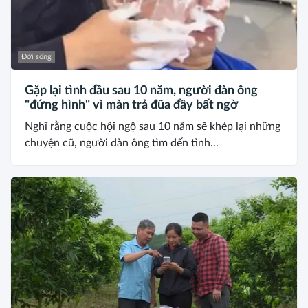
Đời sống
Gặp lại tình đầu sau 10 năm, người đàn ông
"đứng hình" vì màn trả đũa đầy bất ngờ
Nghĩ rằng cuộc hội ngộ sau 10 năm sẽ khép lại những
chuyện cũ, người đàn ông tìm đến tình...