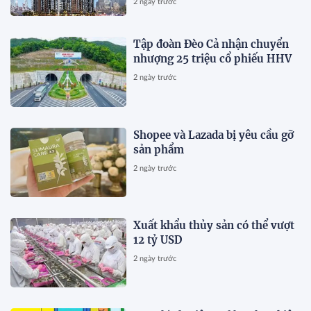
2 ngày trước
Tập đoàn Đèo Cả nhận chuyển
nhượng 25 triệu cổ phiếu HHV
2 ngày trước
Shopee và Lazada bị yêu cầu gỡ
sản phẩm
2 ngày trước
Xuất khẩu thủy sản có thể vượt
12 tỷ USD
2 ngày trước