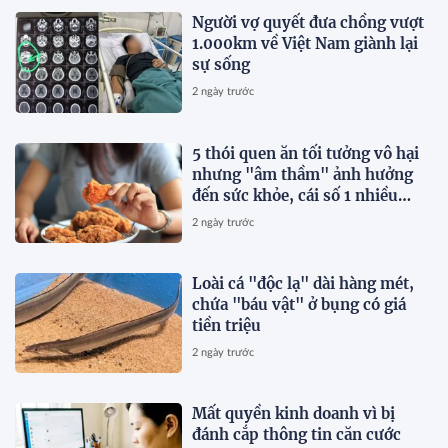
Người vợ quyết đưa chồng vượt
1.000km về Việt Nam giành lại
sự sống
2 ngày trước
5 thói quen ăn tối tưởng vô hại
nhưng "âm thầm" ảnh hưởng
đến sức khỏe, cái số 1 nhiều
người vẫn mắc
2 ngày trước
Loài cá "độc lạ" dài hàng mét,
chứa "báu vật" ở bụng có giá
tiền triệu
2 ngày trước
Mất quyền kinh doanh vì bị
đánh cắp thông tin căn cước