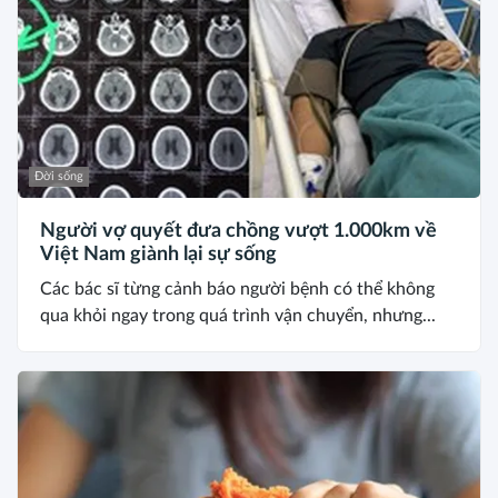
Đời sống
Người vợ quyết đưa chồng vượt 1.000km về
Việt Nam giành lại sự sống
Các bác sĩ từng cảnh báo người bệnh có thể không
qua khỏi ngay trong quá trình vận chuyển, nhưng...