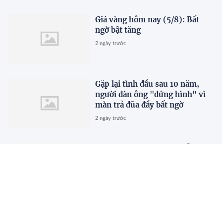
Giá vàng hôm nay (5/8): Bất
ngờ bật tăng
2 ngày trước
Gặp lại tình đầu sau 10 năm,
người đàn ông "đứng hình" vì
màn trả đũa đầy bất ngờ
2 ngày trước
Giá vàng miếng, vàng nhẫn hôm
nay (5/8) tại SJC, DOJI, Bảo Tín
Minh Châu, Bảo Tín Mạnh Hải
và Phú Quý
2 ngày trước
Ưu tiên phát triển chung cư, giá