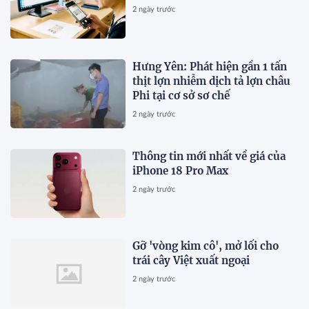
2 ngày trước
Hưng Yên: Phát hiện gần 1 tấn
thịt lợn nhiễm dịch tả lợn châu
Phi tại cơ sở sơ chế
2 ngày trước
Thông tin mới nhất về giá của
iPhone 18 Pro Max
2 ngày trước
Gỡ 'vòng kim cô', mở lối cho
trái cây Việt xuất ngoại
2 ngày trước