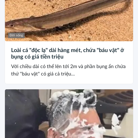
Đời sống
Loài cá "độc lạ" dài hàng mét, chứa "báu vật" ở
bụng có giá tiền triệu
Với chiều dài có thể lên tới 2m và phần bụng ẩn chứa
thứ "báu vật" có giá cả triệu...