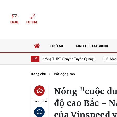
EMAIL
HOTLINE
THỜI SỰ
KINH TẾ - TÀI CHÍNH
 328 thí sinh trường THPT Chuyên Tuyên Quang
Marina Living Halong:
Trang chủ
Bất động sản
Nóng "cuộc đu
độ cao Bắc - 
Trang chủ
của Vinspeed 