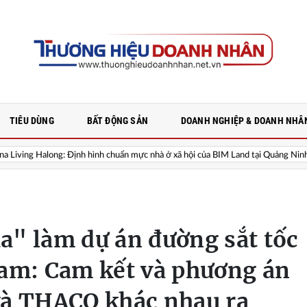
TIÊU DÙNG
BẤT ĐỘNG SẢN
DOANH NGHIỆP & DOANH NHÂ
 Định hình chuẩn mực nhà ở xã hội của BIM Land tại Quảng Ninh
Tập đ
a" làm dự án đường sắt tốc
Nam: Cam kết và phương án
và THACO khác nhau ra