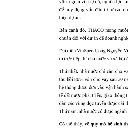
vốn, ngoài vốn tự có, nguồn lực t
để huy động vốn đầu tư từ các do
hiện dự án.
Bên cạnh đó, THACO mong muốn C
chuẩn đối với dự án để doanh nghiệ
Đại diện VinSpeed, ông Nguyễn Vi
tư trực tiếp thì nhà nước và xã hội
Thứ nhất, nhà nước chỉ cần cho v
thu hồi 80% vốn cho vay sau 30 nă
hệ thống được đưa vào vận hành sa
tế đất nước phát triển, giao thông
dân các vùng dọc tuyến được cải th
Thứ năm, nhà nước có được ngành 
Có thể thấy,
về quy mô hệ sinh th