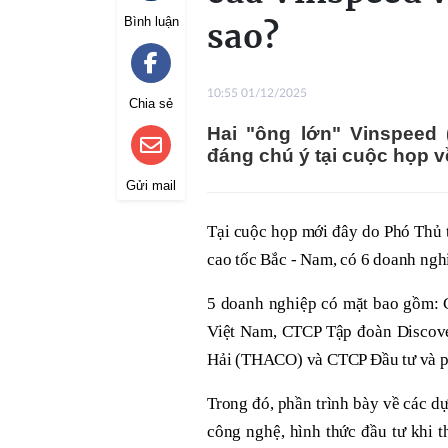
Bình luận
sao?
10:55 01/12/2025
Chia sẻ
Hai "ông lớn" Vinspeed
đáng chú ý tại cuộc họp v
Gửi mail
Tại cuộc họp mới đây do Phó Thủ 
cao tốc Bắc - Nam, có 6 doanh ngh
5 doanh nghiệp có mặt bao gồm: 
Việt Nam, CTCP Tập đoàn Discove
Hải (THACO) và CTCP Đầu tư và phá
Trong đó, phần trình bày về các dự
công nghệ, hình thức đầu tư khi 