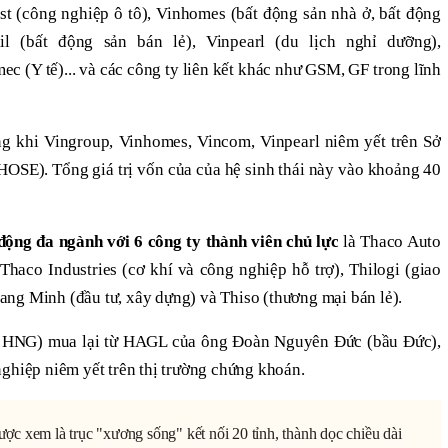
t (công nghiệp ô tô), Vinhomes (bất động sản nhà ở, bất động
l (bất động sản bán lẻ), Vinpearl (du lịch nghỉ dưỡng),
c (Y tế)... và các công ty liên kết khác như GSM, GF trong lĩnh
ong khi Vingroup, Vinhomes, Vincom, Vinpearl niêm yết trên Sở
SE). Tổng giá trị vốn của của hệ sinh thái này vào khoảng 40
ộng đa ngành với 6 công ty thành viên chủ lực
là Thaco Auto
 Thaco Industries (cơ khí và công nghiệp hỗ trợ), Thilogi (giao
ng Minh (đầu tư, xây dựng) và Thiso (thương mại bán lẻ).
 HNG) mua lại từ HAGL của ông Đoàn Nguyên Đức (bầu Đức),
ghiệp niêm yết trên thị trường chứng khoán.
c xem là trục "xương sống" kết nối 20 tỉnh, thành dọc chiều dài