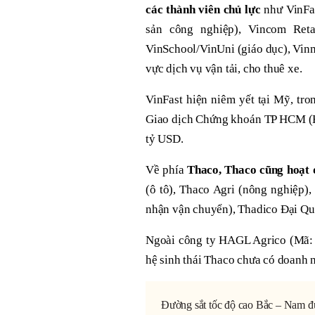
các thành viên chủ lực
như VinFas
sản công nghiệp), Vincom Retai
VinSchool/VinUni (giáo dục), Vinme
vực dịch vụ vận tải, cho thuê xe.
VinFast hiện niêm yết tại Mỹ, tr
Giao dịch Chứng khoán TP HCM (HO
tỷ USD.
Về phía
Thaco, Thaco cũng hoạt đ
(ô tô), Thaco Agri (nông nghiệp),
nhận vận chuyển), Thadico Đại Qua
Ngoài công ty HAGL Agrico (Mã:
hệ sinh thái Thaco chưa có doanh n
Đường sắt tốc độ cao Bắc – Nam đượ