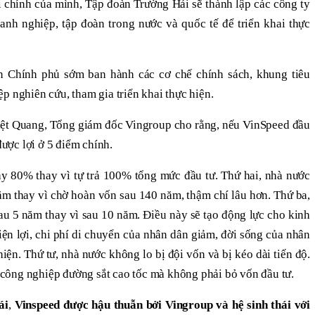
ài chính của mình, Tập đoàn Trường Hải sẽ thành lập các công ty
anh nghiệp, tập đoàn trong nước và quốc tế để triển khai thực
hính phủ sớm ban hành các cơ chế chính sách, khung tiêu
p nghiên cứu, tham gia triển khai thực hiện.
ệt Quang, Tổng giám đốc Vingroup cho rằng, nếu VinSpeed đầu
 được lợi ở 5 điểm chính.
ay 80% thay vì tự trả 100% tổng mức đầu tư. Thứ hai, nhà nước
m thay vì chờ hoàn vốn sau 140 năm, thậm chí lâu hơn. Thứ ba,
u 5 năm thay vì sau 10 năm. Điều này sẽ tạo động lực cho kinh
 tiện lợi, chi phí di chuyển của nhân dân giảm, đời sống của nhân
iện. Thứ tư, nhà nước không lo bị đội vốn và bị kéo dài tiến độ.
công nghiệp đường sắt cao tốc mà không phải bỏ vốn đầu tư.
ái
,
Vinspeed được hậu thuẫn bởi Vingroup và hệ sinh thái với