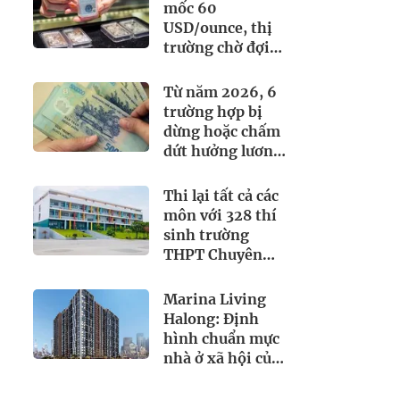
mốc 60
USD/ounce, thị
trường chờ đợi
điều gì?
Từ năm 2026, 6
trường hợp bị
dừng hoặc chấm
dứt hưởng lương
hưu, người dân
cần biết
Thi lại tất cả các
môn với 328 thí
sinh trường
THPT Chuyên
Tuyên Quang
Marina Living
Halong: Định
hình chuẩn mực
nhà ở xã hội của
BIM Land tại
Quảng Ninh