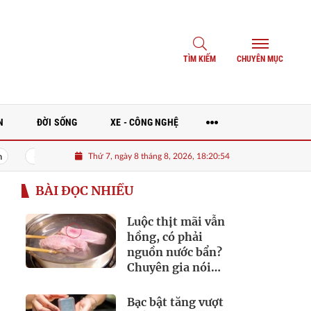
TÌM KIẾM
CHUYÊN MỤC
N
ĐỜI SỐNG
XE - CÔNG NGHỆ
Thứ 7, ngày 8 tháng 8, 2026, 18:20:56
oàn Đèo Cả nhận chuyển nhượng 25 triệu cổ phiếu HHV
BÀI ĐỌC NHIỀU
Luộc thịt mãi vẫn
hồng, có phải
nguồn nước bẩn?
Chuyên gia nói
điều ít người biết
Bạc bật tăng vượt