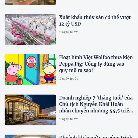
Xuất khẩu thủy sản có thể vượt
12 tỷ USD
1 ngày trước
Hoạt hình Việt Wolfoo thua kiện
Peppa Pig: Công ty đứng sau
quy mô ra sao?
1 ngày trước
Doanh nghiệp 7 'tháng tuổi' của
Chủ tịch Nguyễn Khải Hoàn
nhận chuyển nhượng 44,5 triệu
cổ phiếu KHG
1 ngày trước
Khoảnh khắc mở van công trình