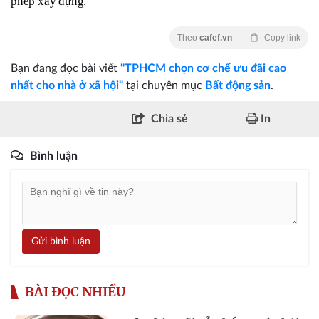
phép xây dựng.
Theo
cafef.vn
Copy link
Bạn đang đọc bài viết
"TPHCM chọn cơ chế ưu đãi cao
nhất cho nhà ở xã hội"
tại chuyên mục
Bất động sản
.
Chia sẻ
In
Bình luận
Gửi bình luận
BÀI ĐỌC NHIỀU