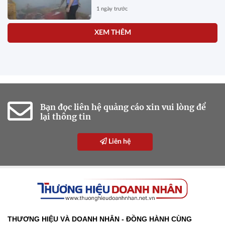
1 ngày trước
Thông tin mới nhất về giá của
iPhone 18 Pro Max
1 ngày trước
Gỡ 'vòng kim cô', mở lối cho
trái cây Việt xuất ngoại
1 ngày trước
Giá vàng hôm nay (5/8): Bất
ngờ bật tăng
1 ngày trước