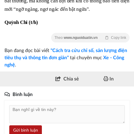
bất thường, mà không cần đợi đến khi có thông báo tiền điện
mới “ngỡ ngàng, ngơ ngác đến bật ngửa".
Quỳnh Chi (t/h)
Theo
www.nguoiduatin.vn
Copy link
Bạn đang đọc bài viết
"Cách tra cứu chỉ số, sản lượng điện
tiêu thụ và thông tin đơn giản"
tại chuyên mục
Xe - Công
nghệ
.
Chia sẻ
In
Bình luận
Gửi bình luận