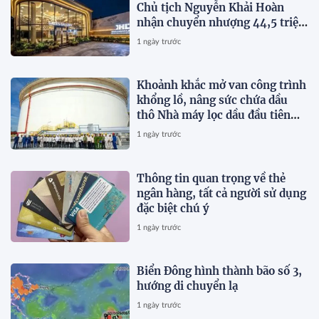
Chủ tịch Nguyễn Khải Hoàn
nhận chuyển nhượng 44,5 triệu
cổ phiếu KHG
1 ngày trước
Khoảnh khắc mở van công trình
khổng lồ, nâng sức chứa dầu
thô Nhà máy lọc dầu đầu tiên
của Việt Nam lên 585.000 m³
1 ngày trước
Thông tin quan trọng về thẻ
ngân hàng, tất cả người sử dụng
đặc biệt chú ý
1 ngày trước
Biển Đông hình thành bão số 3,
hướng di chuyển lạ
1 ngày trước