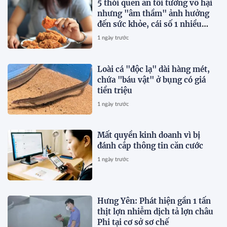
5 thói quen ăn tối tưởng vô hại
nhưng "âm thầm" ảnh hưởng
đến sức khỏe, cái số 1 nhiều
người vẫn mắc
1 ngày trước
Loài cá "độc lạ" dài hàng mét,
chứa "báu vật" ở bụng có giá
tiền triệu
1 ngày trước
Mất quyền kinh doanh vì bị
đánh cắp thông tin căn cước
1 ngày trước
Hưng Yên: Phát hiện gần 1 tấn
thịt lợn nhiễm dịch tả lợn châu
Phi tại cơ sở sơ chế