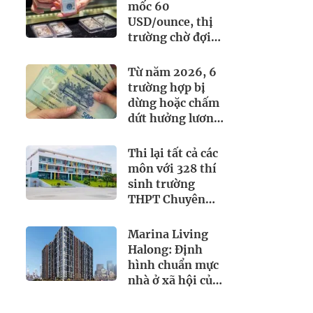
mốc 60
USD/ounce, thị
trường chờ đợi
điều gì?
Từ năm 2026, 6
trường hợp bị
dừng hoặc chấm
dứt hưởng lương
hưu, người dân
cần biết
Thi lại tất cả các
môn với 328 thí
sinh trường
THPT Chuyên
Tuyên Quang
Marina Living
Halong: Định
hình chuẩn mực
nhà ở xã hội của
BIM Land tại
Quảng Ninh