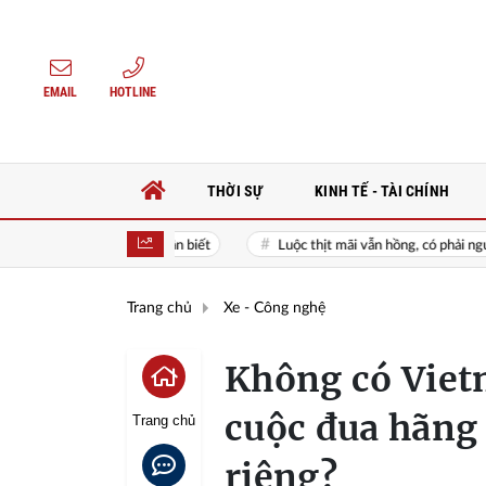
EMAIL
HOTLINE
THỜI SỰ
KINH TẾ - TÀI CHÍNH
người dân cần biết
Luộc thịt mãi vẫn hồng, có phải nguồn nước bẩn? C
Trang chủ
Xe - Công nghệ
Không có Viet
cuộc đua hãng
Trang chủ
riêng?