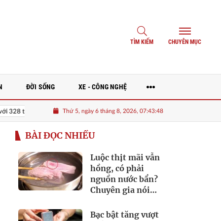
TÌM KIẾM
CHUYÊN MỤC
N
ĐỜI SỐNG
XE - CÔNG NGHỆ
Thứ 5, ngày 6 tháng 8, 2026, 07:43:50
sinh trường THPT Chuyên Tuyên Quang
Marina Living Halong: Định hình
BÀI ĐỌC NHIỀU
Luộc thịt mãi vẫn
hồng, có phải
nguồn nước bẩn?
Chuyên gia nói
điều ít người biết
Bạc bật tăng vượt