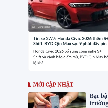
Xe - Công nghệ
Tin xe 27/7: Honda Civic 2026 thêm S
Shift, BYD Qin Max sạc 9 phút đầy pin
Honda Civic 2026 bổ sung công nghệ S+
Shift và cảnh báo điểm mù, BYD Qin Max h
lộ khả...
MỚI CẬP NHẬT
Bạc bậ
trường