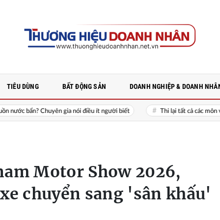
TIÊU DÙNG
BẤT ĐỘNG SẢN
DOANH NGHIỆP & DOANH NHÂ
huyên gia nói điều ít người biết
Thi lại tất cả các môn với 328 thí 
nam Motor Show 2026,
 xe chuyển sang 'sân khấu'